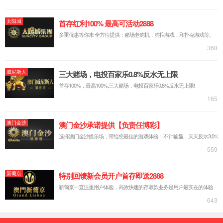
手机：
15305186725
电话：
025-
85709978
邮箱：
junqiang@junqiangzn.com
地址：
句容市宝
华镇仙东网谷产
业园A栋
服务号
微信号
我已阅读并同意
《隐私保护》