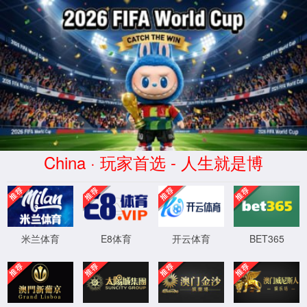
yl23411集团(中国永利)官方网站-Brand
Company
首页
关于我们
当前位置：
首页
>>
yl23411集团官网
>>
公司新闻
产品中心
公司简介
yl2341
从设备维修到改造：立体库的创新之
路
视频中心
荣誉资质
维保
公
随着物流行业的不断发展，立体库作为一种效
1集团
司
yl23411集团官网
发展历程
货架
率高的储存方式，受到了越来越多企业的青
新
睐。然而，随着使用时间的增长，立体库设备
闻
联系我们
企业文化
托盘式输送机
公司新闻
也会出现各种问题，需要进行维修和改造。在
行
官网
这个过程中，立体库的创新之路也在不断拓
业
案例展示
料箱式输送机
行业新闻
联系方式
展。···
新
闻
2025-09-06 16:50:33
超级管理员
56
在线留言
成功案例
2