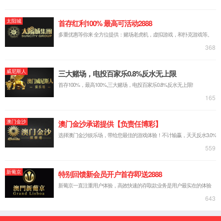
设备的效率和性能，使其更加适应市场需求。
例如，可以通过更换电控系统、升级传感器等
方式，提高设备的自动化程度和精度，减少人
工干预，提高工作效率。
除了设备维修和改造，立体库的创新之路还
包括了一些新技术的应用。例如，人工智能技
术可以帮助立体库实现更加智能化的管理，提
高库存管理的效率和准确性。同时，物联网技
术也可以帮助立体库实现更加效率高的运作，
通过传感器和互联网技术，实现设备的远程监
控和管理。
在立体库的创新之路中，还有一些新的设计
理念和构造方式的应用。例如，可以采用更加
紧凑的设计，使立体库的占地面积更小，提高
空间利用率。同时，还可以采用更加灵活的结
构设计，使立体库的储存方式更加多样化，适
应不同的储存需求。