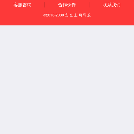
总之，立体库的创新之路是一个不断拓展的
过程。通过设备维修、改造、新技术的应用和
新的设计理念的应用，立体库可以不断提升效
率和性能，适应不断变化的市场需求。
分享
公司新闻
上一篇:
当冷链遇上智能物流仓储
下一篇:
不容忽视！输送线维保